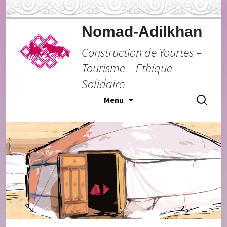
Nomad-Adilkhan
Construction de Yourtes –
Tourisme – Ethique
Solidaire
Aller
Recherche
Menu
au
contenu